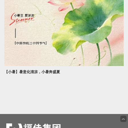
【小暑】暑意化清凉，小暑奔盛夏
︿